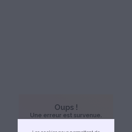
Oups !
Une erreur est survenue.
Une erreur est survenue. Veuillez
actualiser la page.