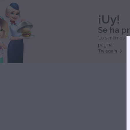
¡Uy!
Se ha pr
Lo sentimos, se
página.
Try again